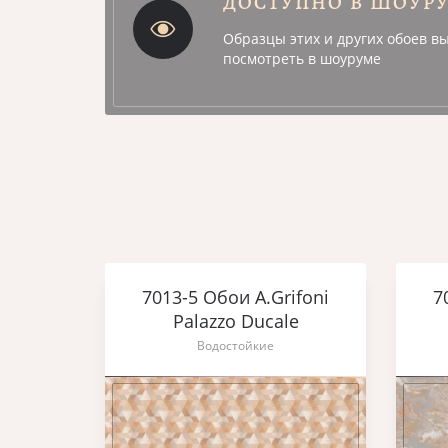
ДОСТУПНО В ШОУР
Образцы этих и других обоев в
посмотреть в шоуруме
ifoni
7013-5 Обои A.Grifoni
7
e
Palazzo Ducale
Водостойкие