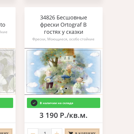
34826 Бесшовные
to
фрески Ortograf В
гостях у сказки
йкие
Фрески, Моющиеся, особо стойкие
В наличии на складе
.
3 190 Р./кв.м.
ЗИНУ
В КОРЗИНУ