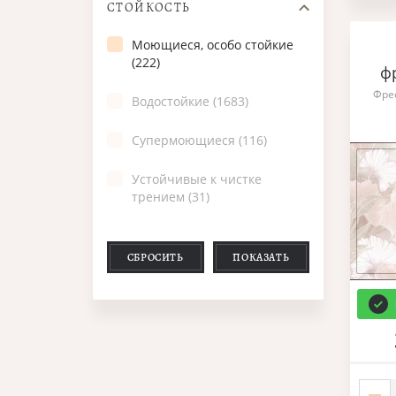
СТОЙКОСТЬ
Моющиеся, особо стойкие
(222)
ф
Фре
Водостойкие (1683)
Супермоющиеся (116)
Устойчивые к чистке
трением (31)
СБРОСИТЬ
ПОКАЗАТЬ