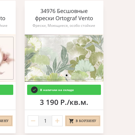
34976 Бесшовные
to
фрески Ortograf Vento
йкие
Фрески, Моющиеся, особо стойкие
В наличии на складе
.
3 190 Р./кв.м.
ЗИНУ
В КОРЗИНУ