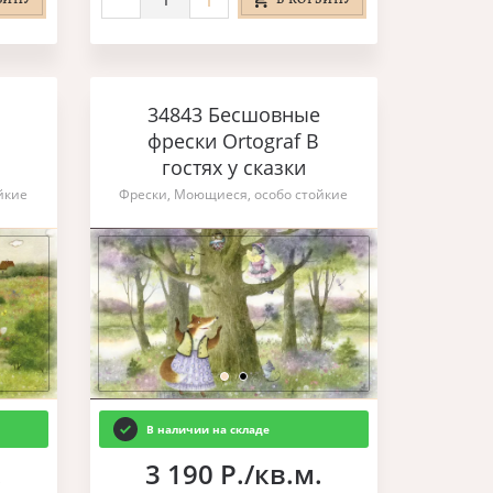
34843 Бесшовные
фрески Ortograf В
гостях у сказки
йкие
Фрески, Моющиеся, особо стойкие
В наличии на складе
.
3 190 Р./кв.м.