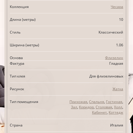
Коллекция
Чесара
Длина (метры)
10
Стиль
Классический
Ширина (метры)
1.06
Основа
Флизелин
Фактура
Гладкая
Тип клея
Для флизелиновых
Рисунок
Жатка
Тип помещения
Прихожая
,
Спальня
,
Гостиная
,
Зал
,
Коридор
,
Столовая
,
Холл
,
Кабинет
,
Коттедж
Страна
Италия