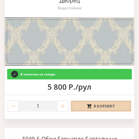
Дворец
Водостойкие
В наличии на складе
5 800 Р./рул
В КОРЗИНУ
5049-5 Обои Бернардо Барталуччи