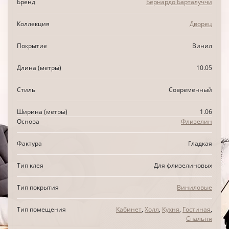
Бренд
Бернардо Барталуччи
Коллекция
Дворец
Покрытие
Винил
Длина (метры)
10.05
Стиль
Современный
Ширина (метры)
1.06
Основа
Флизелин
Фактура
Гладкая
Тип клея
Для флизелиновых
Тип покрытия
Виниловые
Тип помещения
Кабинет
,
Холл
,
Кухня
,
Гостиная
,
Спальня