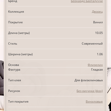
Бренд
Бернардо Барталуччи
Коллекция
Дворец
Покрытие
Винил
Длина (метры)
10.05
Стиль
Современный
Ширина (метры)
1.06
Основа
Флизелин
Фактура
Гладкая
Тип клея
Для флизелиновых
Рисунок
Без рисунка (фон)
Тип покрытия
Виниловые