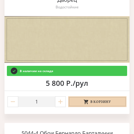
Водостойкие
В наличии на складе
5 800 Р./рул
В КОРЗИНУ
5044-4 Обои Бернардо Барталуччи