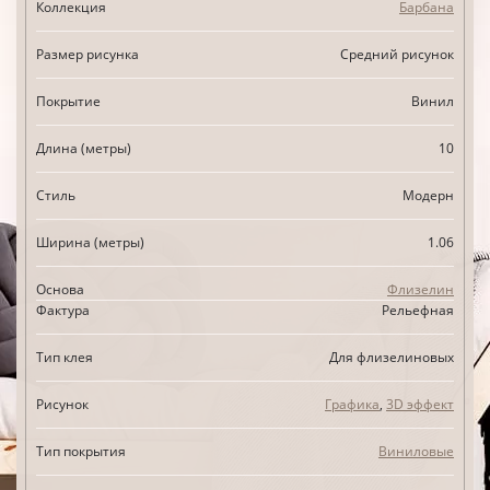
Коллекция
Барбана
Размер рисунка
Средний рисунок
Покрытие
Винил
Длина (метры)
10
Стиль
Модерн
Ширина (метры)
1.06
Основа
Флизелин
Фактура
Рельефная
Тип клея
Для флизелиновых
Рисунок
Графика
,
3D эффект
Тип покрытия
Виниловые