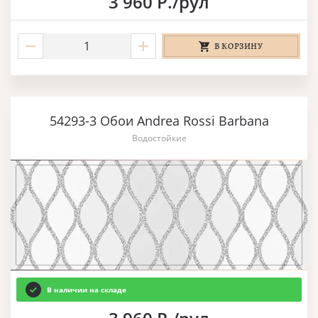
3 960 Р./рул
В КОРЗИНУ
54293-3 Обои Andrea Rossi Barbana
Водостойкие
В наличии на складе