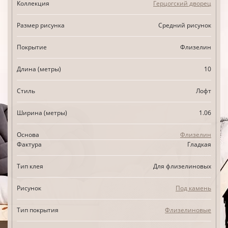
Коллекция
Герцогский дворец
Размер рисунка
Средний рисунок
Покрытие
Флизелин
Длина (метры)
10
Стиль
Лофт
Ширина (метры)
1.06
Основа
Флизелин
Фактура
Гладкая
Тип клея
Для флизелиновых
Рисунок
Под камень
Тип покрытия
Флизелиновые