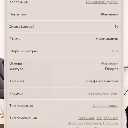
Коллекция
Герцогский дворец
Покрытие
Флизелин
Длина (метры)
10
Стиль
Минимализм
Ширина (метры)
1.06
Основа
Флизелин
Фактура
Гладкая
Тип клея
Для флизелиновых
Рисунок
Без рисунка (фон)
Тип покрытия
Флизелиновые
Тип помещения
Гостиная
,
Зал
,
Кабинет
,
Коридор
,
Прихожая
,
Спальня
,