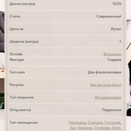
Длина (метры)
10.05
Стиль
Современный
Цена за
Рулон
Ширина (метры)
1
Основа
Флизелин
Фактура
Гладкая
Тип клея
Для флизелиновых
Рисунок
Без рисунка (фон)
Тип покрытия
Флизелиновые
Отпускается
Порулонно
Тип помещения
Прихожая
,
Спальня
,
Гостиная
,
Зал
,
Коридор
,
Столовая
,
Холл
,