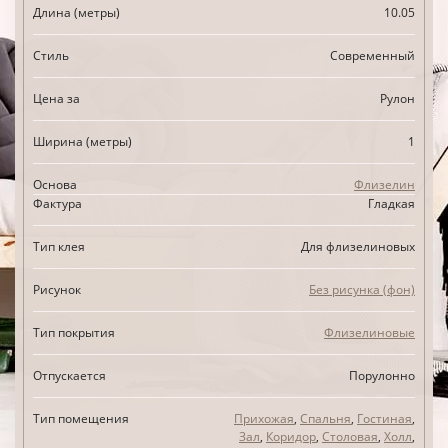
Длина (метры)
10.05
Стиль
Современный
Цена за
Рулон
Ширина (метры)
1
Основа
Флизелин
Фактура
Гладкая
Тип клея
Для флизелиновых
Рисунок
Без рисунка (фон)
Тип покрытия
Флизелиновые
Отпускается
Порулонно
Тип помещения
Прихожая
,
Спальня
,
Гостиная
,
Зал
,
Коридор
,
Столовая
,
Холл
,