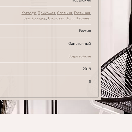
Порулонно
Коттедж
,
Прихожая
,
Спальня
,
Гостиная
,
Зал
,
Коридор
,
Столовая
,
Холл
,
Кабинет
Россия
Однотонный
Водостойкие
2019
0