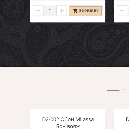
В КОРЗИНУ
D2-002 Обои Milassa
D
Бон вояж