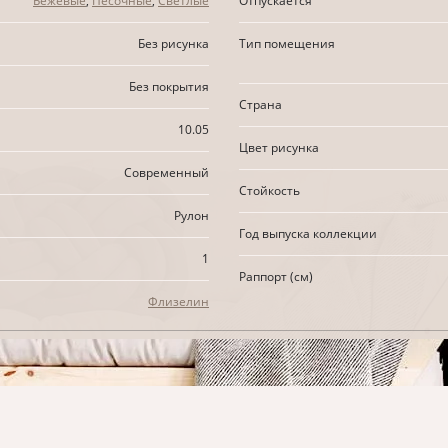
Бежевые
,
Песочные
,
Светлые
Отпускается
Без рисунка
Тип помещения
Без покрытия
Страна
10.05
Цвет рисунка
Современный
Стойкость
Рулон
Год выпуска коллекции
1
Раппорт (см)
Флизелин