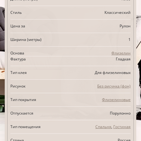
Стиль
Классический
Цена за
Рулон
Ширина (метры)
1
Основа
Флизелин
Фактура
Гладкая
Тип клея
Для флизелиновых
Рисунок
Без рисунка (фон)
Тип покрытия
Флизелиновые
Отпускается
Порулонно
Тип помещения
Спальня
,
Гостиная
Страна
Россия