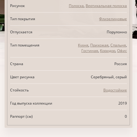
Рисунок
Полоска
,
Вертикальная полоска
Тип покрытия
Флизелиновые
Отпускается
Порулонно
Тип помещения
Кухня
,
Прихожая
,
Спальня
,
Гостиная
,
Коридор
,
Офис
Страна
Россия
Цвет рисунка
Серебряный, серый
Стойкость
Водостойкие
Год выпуска коллекции
2019
Раппорт (см)
0