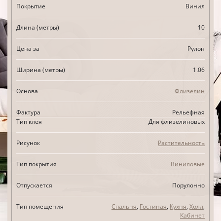
Покрытие
Винил
Длина (метры)
10
Цена за
Рулон
Ширина (метры)
1.06
Основа
Флизелин
Фактура
Рельефная
Тип клея
Для флизелиновых
Рисунок
Растительность
Тип покрытия
Виниловые
Отпускается
Порулонно
Тип помещения
Спальня
,
Гостиная
,
Кухня
,
Холл
,
Кабинет