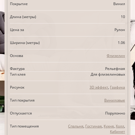
Покрытие
Винил
Длина (метры)
10
Цена за
Рулон
Ширина (метры)
1.06
Основа
Флизелин
Фактура
Рельефная
Тип клея
Для флизелиновых
Рисунок
3D эффект
,
Графика
Тип покрытия
Виниловые
Отпускается
Порулонно
Тип помещения
Спальня
,
Гостиная
,
Кухня
,
Холл
,
Кабинет