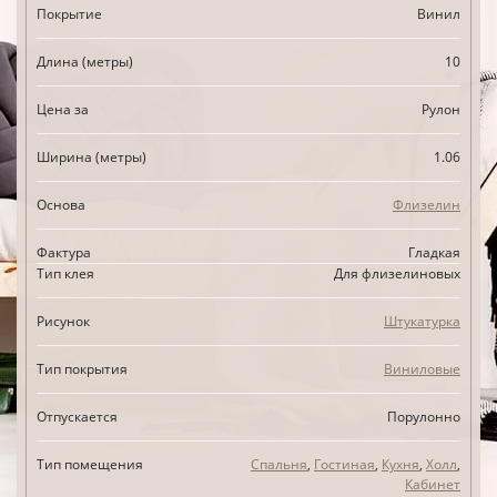
Покрытие
Винил
Длина (метры)
10
Цена за
Рулон
Ширина (метры)
1.06
Основа
Флизелин
Фактура
Гладкая
Тип клея
Для флизелиновых
Рисунок
Штукатурка
Тип покрытия
Виниловые
Отпускается
Порулонно
Тип помещения
Спальня
,
Гостиная
,
Кухня
,
Холл
,
Кабинет