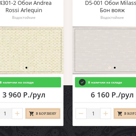
4301-2 Обои Andrea
D5-001 Обои Milas
Rossi Arlequin
Бон вояж
Водостойкие
Водостойкие
В наличии на складе
В наличии на складе
3 960 Р./рул
6 160 Р./рул
В КОРЗИНУ
В КОР