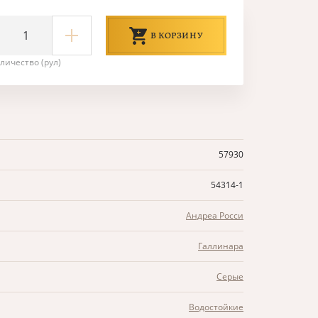
В КОРЗИНУ
личество (рул)
57930
54314-1
Андреа Росси
Галлинара
Серые
Водостойкие