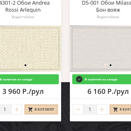
4301-2 Обои Andrea
D5-001 Обои Milas
Rossi Arlequin
Бон вояж
Водостойкие
Водостойкие
В наличии на складе
В наличии на складе
3 960 Р./рул
6 160 Р./рул
В КОРЗИНУ
В КОР