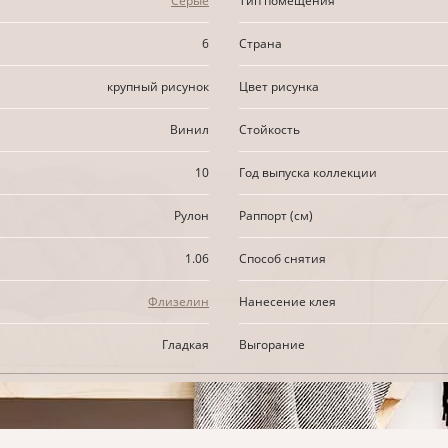
Серые
Тип помещения
6
Страна
крупный рисунок
Цвет рисунка
Винил
Стойкость
10
Год выпуска коллекции
Рулон
Раппорт (см)
1.06
Способ снятия
Флизелин
Нанесение клея
Гладкая
Выгорание