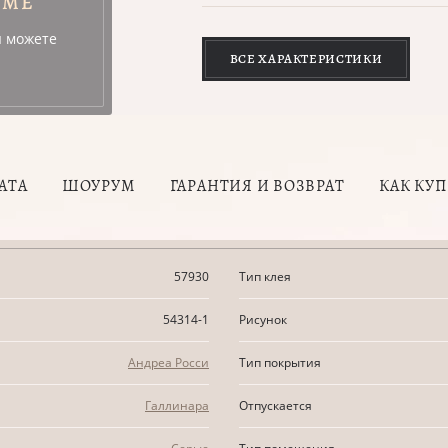
УМЕ
ы можете
ВСЕ ХАРАКТЕРИСТИКИ
АТА
ШОУРУМ
ГАРАНТИЯ И ВОЗВРАТ
КАК КУ
57930
Тип клея
54314-1
Рисунок
Андреа Росси
Тип покрытия
Галлинара
Отпускается