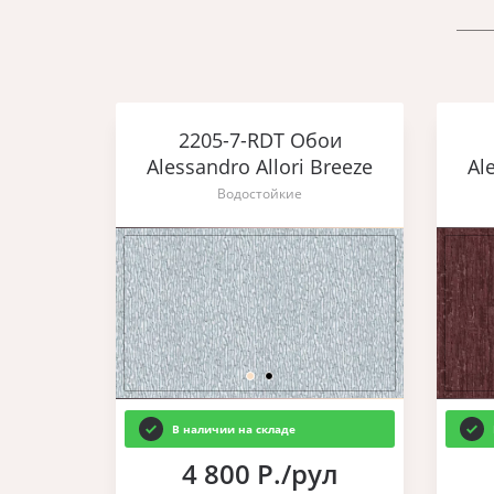
2205-7-RDT Обои
Alessandro Allori Breeze
Al
Водостойкие
В наличии на складе
4 800 Р./рул