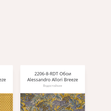
2206-8-RDT Обои
2
eze
Alessandro Allori Breeze
Aless
Водостойкие