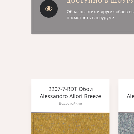
ДОСТУПНО В ШОУР
Образцы этих и других обоев в
посмотреть в шоуруме
ои
2207-7-RDT Обои
Breeze
Alessandro Allori Breeze
Al
Водостойкие