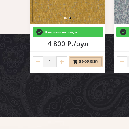
В наличии на складе
ул
4 800 Р./рул
КОРЗИНУ
В КОРЗИНУ