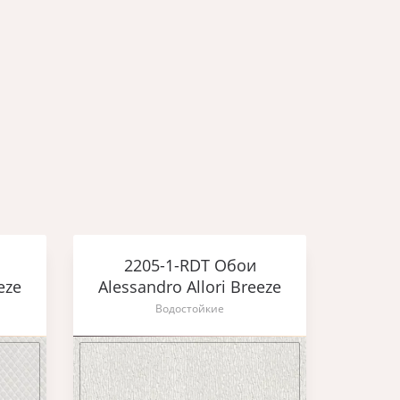
2205-1-RDT Обои
2
eze
Alessandro Allori Breeze
Aless
Водостойкие