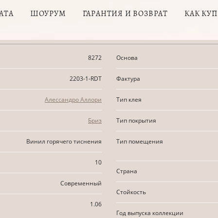
АТА
ШОУРУМ
ГАРАНТИЯ И ВОЗВРАТ
КАК КУ
8272
Основа
2203-1-RDT
Фактура
Алессандро Аллори
Тип клея
Бриз
Тип покрытия
Винил горячего тиснения
Тип помещения
10
Страна
Современный
Стойкость
1.06
Год выпуска коллекции