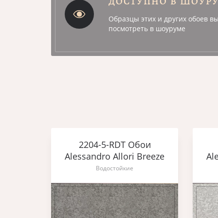
ДОСТУПНО В ШОУР
Образцы этих и других обоев в
посмотреть в шоуруме
ои
2204-5-RDT Обои
Breeze
Alessandro Allori Breeze
Al
Водостойкие