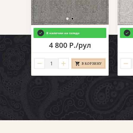
В наличии на складе
ул
4 800 Р./рул
КОРЗИНУ
В КОРЗИНУ