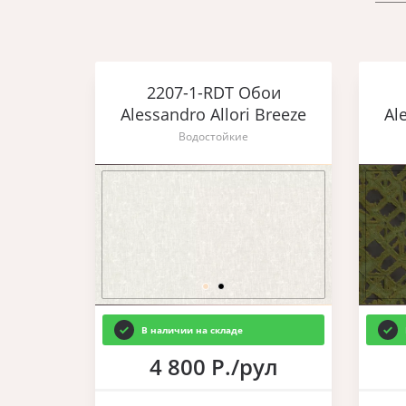
2207-1-RDT Обои
Alessandro Allori Breeze
Al
Водостойкие
В наличии на складе
4 800 Р./рул