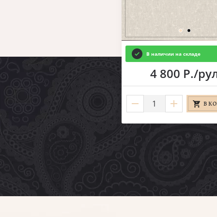
В наличии на складе
4 800 Р./ру
В К