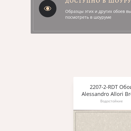
ДОСТУПНО В ШОУР
Образцы этих и других обоев в
посмотреть в шоуруме
2207-2-RDT Обо
Alessandro Allori B
Водостойкие