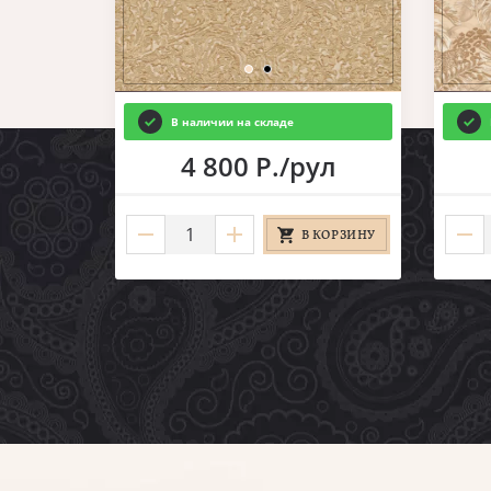
В наличии на складе
ул
4 800 Р./рул
КОРЗИНУ
В КОРЗИНУ