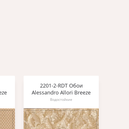
2201-2-RDT Обои
2
eze
Alessandro Allori Breeze
Aless
Водостойкие