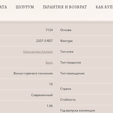
АТА
ШОУРУМ
ГАРАНТИЯ И ВОЗВРАТ
КАК КУ
7124
Основа
2207-3-RDT
Фактура
Алессандро Аллори
Тип клея
Бриз
Тип покрытия
Винил горячего тиснения
Тип помещения
10
Страна
Современный
Стойкость
1.06
Год выпуска коллекции