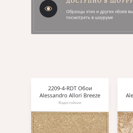
ДОСТУПНО В ШОУР
Образцы этих и других обоев в
посмотреть в шоуруме
ои
2209-4-RDT Обои
Breeze
Alessandro Allori Breeze
Al
Водостойкие