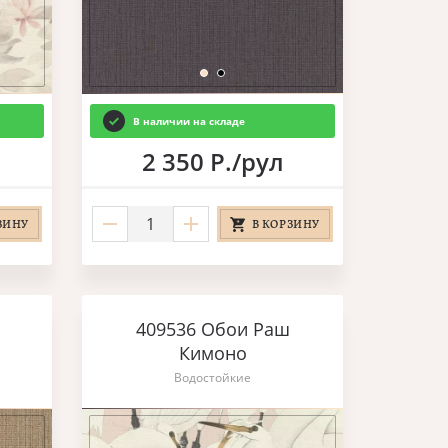
В наличии на складе
2 350 Р./рул
ЗИНУ
В КОРЗИНУ
409536 Обои Раш
Кимоно
Водостойкие