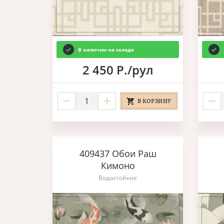
В наличии на складе
2 450 Р./рул
В КОРЗИНУ
409437 Обои Раш
Кимоно
Водостойкие