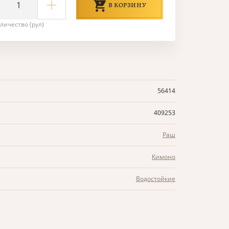
В КОРЗИНУ
личество (рул)
56414
409253
Раш
Кимоно
Водостойкие