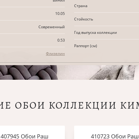
Винил
Страна
10.05
Стойкость
Современный
Год выпуска коллекции
0.53
Раппорт (см)
Флизелин
ИЕ ОБОИ КОЛЛЕКЦИИ К
407945 Обои Раш
410723 Обои Раш