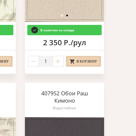
В наличии на складе
2 350 Р./рул
ЗИНУ
В КОРЗИНУ
407952 Обои Раш
Кимоно
Водостойкие