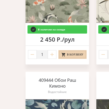
В наличии на складе
2 450 Р./рул
В КОРЗИНУ
409444 Обои Раш
Кимоно
Водостойкие