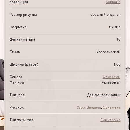
Коллекция
Барбана
Размер рисунка
Средний рисунок
Покрытие
Винил
Длина (метры)
10
Стиль
Классический
Ширина (метры)
1.06
Основа
Флизелин
Фактура
Рельефная
Тип клея
Для флизелиновых
Рисунок
Узор
,
Вензеля
,
Орнамент
Тип покрытия
Виниловые