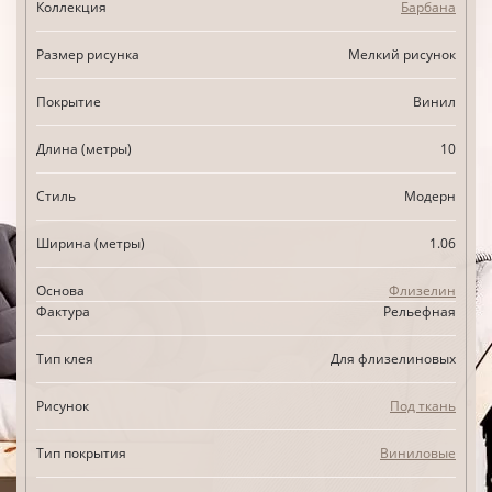
Коллекция
Барбана
Размер рисунка
Мелкий рисунок
Покрытие
Винил
Длина (метры)
10
Стиль
Модерн
Ширина (метры)
1.06
Основа
Флизелин
Фактура
Рельефная
Тип клея
Для флизелиновых
Рисунок
Под ткань
Тип покрытия
Виниловые