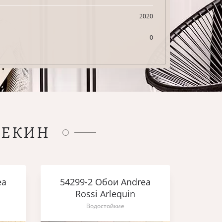
2020
0
ЛЕКИН
ea
54299-2 Обои Andrea
Rossi Arlequin
Водостойкие