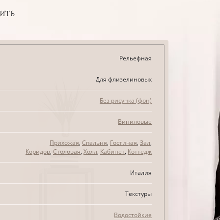
ПИТЬ
Рельефная
Для флизелиновых
Без рисунка (фон)
Виниловые
Прихожая
,
Спальня
,
Гостиная
,
Зал
,
Коридор
,
Столовая
,
Холл
,
Кабинет
,
Коттедж
Италия
Текстуры
Водостойкие