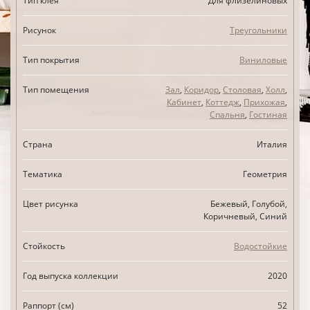
Тип клея
Для флизелиновых
Рисунок
Треугольники
Тип покрытия
Виниловые
Тип помещения
Зал
,
Коридор
,
Столовая
,
Холл
,
Кабинет
,
Коттедж
,
Прихожая
,
Спальня
,
Гостиная
Страна
Италия
Тематика
Геометрия
Цвет рисунка
Бежевый, Голубой,
Коричневый, Синий
Стойкость
Водостойкие
Год выпуска коллекции
2020
Раппорт (см)
52