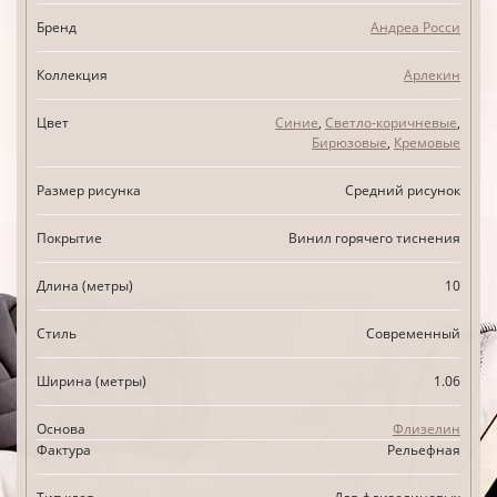
Бренд
Андреа Росси
Коллекция
Арлекин
Цвет
Синие
,
Светло-коричневые
,
Бирюзовые
,
Кремовые
Размер рисунка
Средний рисунок
Покрытие
Винил горячего тиснения
Длина (метры)
10
Стиль
Современный
Ширина (метры)
1.06
Основа
Флизелин
Фактура
Рельефная