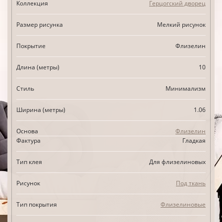
Коллекция
Герцогский дворец
Размер рисунка
Мелкий рисунок
Покрытие
Флизелин
Длина (метры)
10
Стиль
Минимализм
Ширина (метры)
1.06
Основа
Флизелин
Фактура
Гладкая
Тип клея
Для флизелиновых
Рисунок
Под ткань
Тип покрытия
Флизелиновые