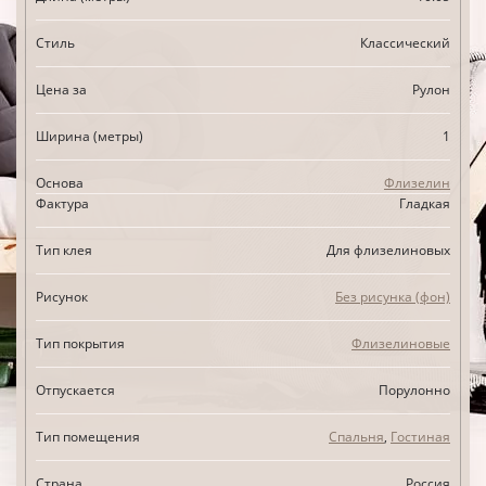
Стиль
Классический
Цена за
Рулон
Ширина (метры)
1
Основа
Флизелин
Фактура
Гладкая
Тип клея
Для флизелиновых
Рисунок
Без рисунка (фон)
Тип покрытия
Флизелиновые
Отпускается
Порулонно
Тип помещения
Спальня
,
Гостиная
Страна
Россия