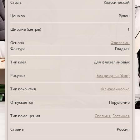
Стиль
Классический
Цена за
Рулон
Ширина (метры)
1
Основа
Флизелин
Фактура
Гладкая
Тип клея
Для флизелиновых
Рисунок
Без рисунка (фон)
Тип покрытия
Флизелиновые
Отпускается
Порулонно
Тип помещения
Спальня
,
Гостиная
Страна
Россия