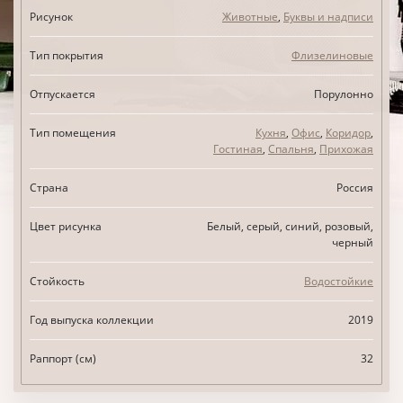
Рисунок
Животные
,
Буквы и надписи
Тип покрытия
Флизелиновые
Отпускается
Порулонно
Тип помещения
Кухня
,
Офис
,
Коридор
,
Гостиная
,
Спальня
,
Прихожая
Страна
Россия
Цвет рисунка
Белый, серый, синий, розовый,
черный
Стойкость
Водостойкие
Год выпуска коллекции
2019
Раппорт (см)
32