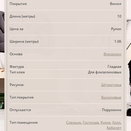
Покрытие
Винил
Длина (метры)
10
Цена за
Рулон
Ширина (метры)
1.06
Основа
Флизелин
Фактура
Гладкая
Тип клея
Для флизелиновых
Рисунок
Штукатурка
Тип покрытия
Виниловые
Отпускается
Порулонно
Тип помещения
Спальня
,
Гостиная
,
Кухня
,
Холл
,
Кабинет