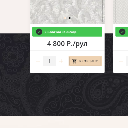
В наличии на складе
ул
4 800 Р./рул
КОРЗИНУ
В КОРЗИНУ