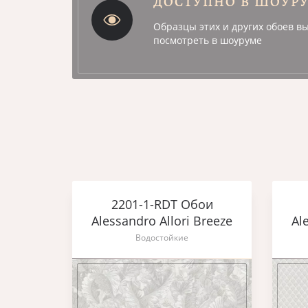
ДОСТУПНО В ШОУР
Образцы этих и других обоев в
посмотреть в шоуруме
ои
2201-1-RDT Обои
Breeze
Alessandro Allori Breeze
Al
Водостойкие