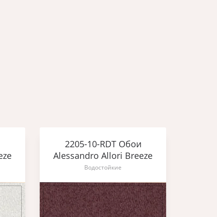
2205-10-RDT Обои
2
eze
Alessandro Allori Breeze
Aless
Водостойкие