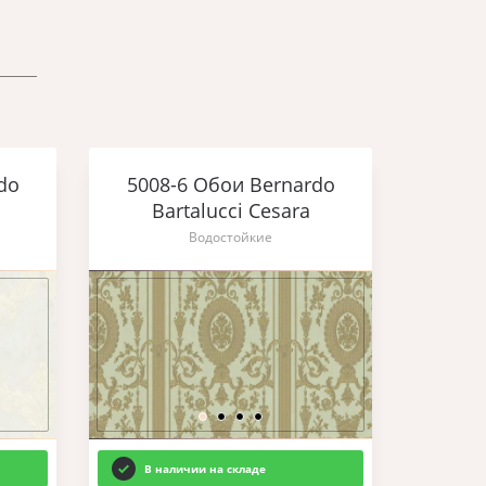
do
5008-6 Обои Bernardo
Bartalucci Cesara
Водостойкие
В наличии на складе