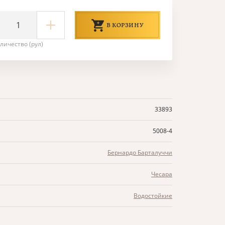
В КОРЗИНУ
личество (рул)
33893
5008-4
Бернардо Барталуччи
Чесара
Водостойкие