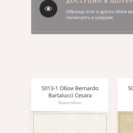
ДОСТУПНО В ШОУР
Образцы этих и других обоев в
посмотреть в шоуруме
nardo
5013-1 Обои Bernardo
5
ara
Bartalucci Cesara
Водостойкие