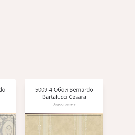
do
5009-4 Обои Bernardo
5015
Bartalucci Cesara
Ba
Водостойкие