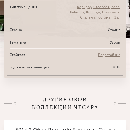
Тип помещения
Коридор
,
Столовая
,
Холл
,
Кабинет
,
Коттедж
,
Прихожая
,
Спальня
,
Гостиная
,
Зал
Страна
Италия
Тематика
Узоры
Стойкость
Водостойкие
Год выпуска коллекции
2018
ДРУГИЕ ОБОИ
КОЛЛЕКЦИИ ЧЕСАРА
5014-2 Обои Bernardo Bartalucci Cesara