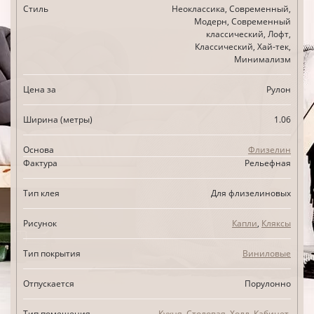
Стиль
Неоклассика, Современный,
Модерн, Современный
классический, Лофт,
Классический, Хай-тек,
Минимализм
Цена за
Рулон
Ширина (метры)
1.06
Основа
Флизелин
Фактура
Рельефная
Тип клея
Для флизелиновых
Рисунок
Капли
,
Кляксы
Тип покрытия
Виниловые
Отпускается
Порулонно
Тип помещения
Кухня
,
Столовая
,
Холл
,
Кабинет
,