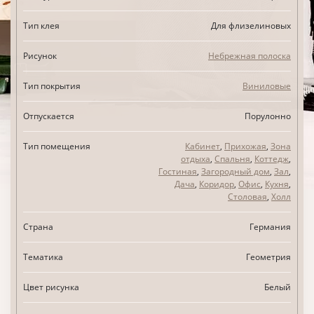
Тип клея
Для флизелиновых
Рисунок
Небрежная полоска
Тип покрытия
Виниловые
Отпускается
Порулонно
Тип помещения
Кабинет
,
Прихожая
,
Зона
отдыха
,
Спальня
,
Коттедж
,
Гостиная
,
Загородный дом
,
Зал
,
Дача
,
Коридор
,
Офис
,
Кухня
,
Столовая
,
Холл
Страна
Германия
Тематика
Геометрия
Цвет рисунка
Белый