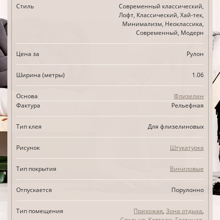
Стиль
Современный классический,
Лофт, Классический, Хай-тек,
Минимализм, Неоклассика,
Современный, Модерн
Цена за
Рулон
Ширина (метры)
1.06
Основа
Флизелин
Фактура
Рельефная
Тип клея
Для флизелиновых
Рисунок
Штукатурка
Тип покрытия
Виниловые
Отпускается
Порулонно
Тип помещения
Прихожая
,
Зона отдыха
,
Спальня
,
Коттедж
,
Гостиная
,