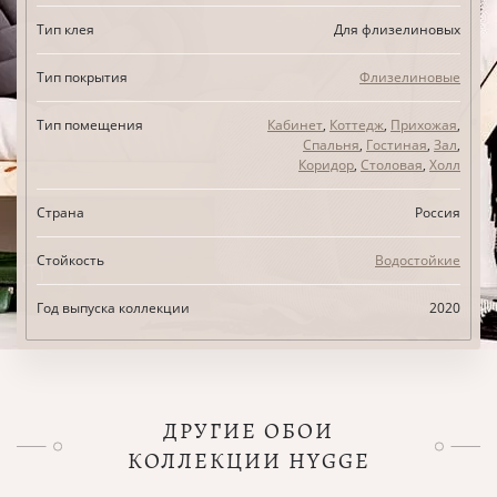
Тип клея
Для флизелиновых
Тип покрытия
Флизелиновые
Тип помещения
Кабинет
,
Коттедж
,
Прихожая
,
Спальня
,
Гостиная
,
Зал
,
Коридор
,
Столовая
,
Холл
Страна
Россия
Стойкость
Водостойкие
Год выпуска коллекции
2020
ДРУГИЕ ОБОИ
КОЛЛЕКЦИИ HYGGE