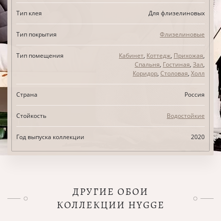
Тип клея
Для флизелиновых
Тип покрытия
Флизелиновые
Тип помещения
Кабинет
,
Коттедж
,
Прихожая
,
Спальня
,
Гостиная
,
Зал
,
Коридор
,
Столовая
,
Холл
Страна
Россия
Стойкость
Водостойкие
Год выпуска коллекции
2020
ДРУГИЕ ОБОИ
КОЛЛЕКЦИИ HYGGE