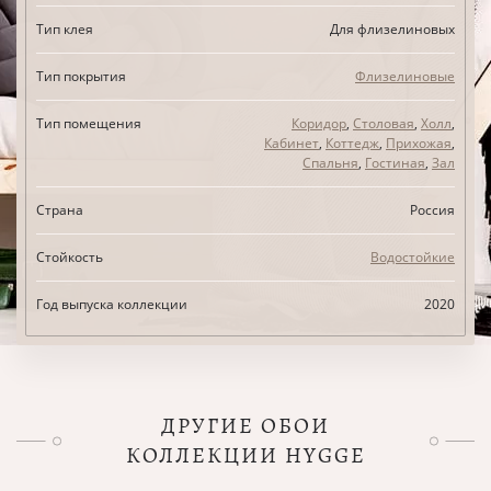
Тип клея
Для флизелиновых
Тип покрытия
Флизелиновые
Тип помещения
Коридор
,
Столовая
,
Холл
,
Кабинет
,
Коттедж
,
Прихожая
,
Спальня
,
Гостиная
,
Зал
Страна
Россия
Стойкость
Водостойкие
Год выпуска коллекции
2020
ДРУГИЕ ОБОИ
КОЛЛЕКЦИИ HYGGE